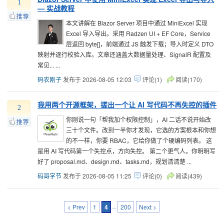
1
— 实战教程
本文讲解在 Blazor Server 项目中通过 MiniExcel 实现
Excel 导入导出。采用 Radzen UI + EF Core，Service
层返回 byte[]，前端通过 JS 触发下载；导入时定义 DTO
映射并逐行校验入库。文章还涵盖大数据量处理、SignalR 配置及
常见... ...
码农刚子
发布于 2026-08-05 12:03
评论(1)
阅读(170)
我用两个开源框架，搓出一个让 AI 写代码不再失控的插件
2
你刚说一句「帮我加个权限控制」，AI 二话不说开始改
三十个文件。改到一半你才发现，它选的方案根本和你想
的不一样，你要 RBAC，它给你做了个硬编码列表。 这
是用 AI 写代码第一个失控点，方向失控。 第二个更气人。你明明写
好了 proposal.md、design.md、tasks.md，规划清清楚 ...
码哥字节
发布于 2026-08-05 11:25
评论(0)
阅读(439)
< Prev
1
4
···
200
Next >