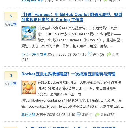
“打透” Harness：用 GitHub Copilot 跑通从原型、规划
5
到实现与评审的 AI Coding 工作流
面对层出不穷的AI工具与提示词，开发者常陷“工具焦
虑”。GitHub AI专家Burke Holland提出：少即是多——
聚焦一个成熟Agent Harness（如Copilot），通过原型→
规划→实现→评审的八步工作流，把AI用深、用透、用稳。 ...
小七-七牛开发者
发布于 2026-08-05 14:19
评论(0)
阅读
(512)
Docker日志太多撑爆硬盘？一次搞定日志轮转与清理
3
运维过Docker容器的朋友，大概率都经历过这样的惊魂
时刻：突然收到磁盘告警，df -h一看，根目录使用率
100%。顺着路径查下去，发
现/var/lib/docker/containers/下躺着好几个几十GB的日志文件。 没
错，Docker默认的json-file日志驱动不会自动轮转。容器里输出的 ...
暮色之狐
发布于 2026-08-05 13:40
评论(4)
阅读(372)