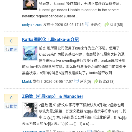
务异常： kubectl 操作超时，无法正常获取集群资源：
kubectl get nodes Unable to connect to the server:
net/http: request canceled (Client ...
emiya丶zero
发布于 2026-08-05 17:15
评论(0)
阅读(85)
Kafka图形化工具kafka-ui介绍
0
前言 现所属公司使用了k8s来作为生产环境，使用了
knative来作为服务基础构建，底层服务与服务之间的通
信全由knative-eventing进行异步传输，broker底层使用
的kafka作为消息队列存储。那么服务与服务之间的通信目前是处于
黑盒状态，A到B的消息A是否发送成功了，kafka是否收到 ...
Markk
发布于 2026-08-05 17:07
评论(0)
阅读(213)
Z函数（扩展kmp） & Manacher
0
Z函数 定义 (后文中字符串下标默认从0开始) Z函数也可
以认为是Z数组，即定义数组 \(z[i]\) 表示字符串 \(s\) 与其
中以 \(s[i]\) 为开头的最长公共前缀 形式化的说，即 \(z[i]\)
表示为最大的 \(z[i]\) 满足 \(s[0 ...z[i] - 1] = s[i. ...
Accepted_wyr
发布于 2026-08-05 15:47
评论(0)
阅读(62)