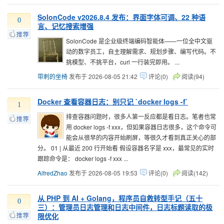
SolonCode v2026.8.4 发布：界面字体可调、22 种语
0
言、记忆搜索增强
SolonCode 是企业级终端编码智能体——一位全中文驱
动的数字员工，自主理解需求、规划步骤、编写代码。不
挑模型、不挑平台，curl 一行装完即用。 ...
带刺的坐椅
发布于 2026-08-05 21:42
评论(0)
阅读(94)
Docker 查看容器日志：别只记 `docker logs -f`
1
排查容器问题时，很多人第一反应都是看日志。笔者也常
用 docker logs -f xxx，但如果容器日志很多，这个命令可
能会从很早的内容开始刷屏，等很久才看到真正关心的部
分。 01 | 从最近 200 行开始看 假设容器名字是 xxx，最常见的实时
跟踪命令是： docker logs -f xxx ...
AlfredZhao
发布于 2026-08-05 19:53
评论(0)
阅读(142)
从 PHP 到 AI + Golang，程序员自救转型手记（五十
0
三）：管理员日志管理和日志中间件，日志标题读取的极
限优化