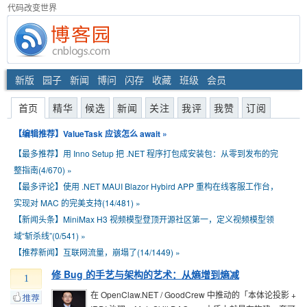
代码改变世界
新版
园子
新闻
博问
闪存
收藏
班级
会员
首页
精华
候选
新闻
关注
我评
我赞
订阅
【编辑推荐】
ValueTask 应该怎么 await
»
【最多推荐】
用 Inno Setup 把 .NET 程序打包成安装包：从零到发布的完
整指南(4/670)
»
【最多评论】
使用 .NET MAUI Blazor Hybird APP 重构在线客服工作台，
实现对 MAC 的完美支持(14/481)
»
【新闻头条】
MiniMax H3 视频模型登顶开源社区第一，定义视频模型领
域“斩杀线”(0/541)
»
【推荐新闻】
互联网流量，崩塌了(14/1449)
»
修 Bug 的手艺与架构的艺术：从熵增到熵减
1
在 OpenClaw.NET / GoodCrew 中推动的「本体论投影 +