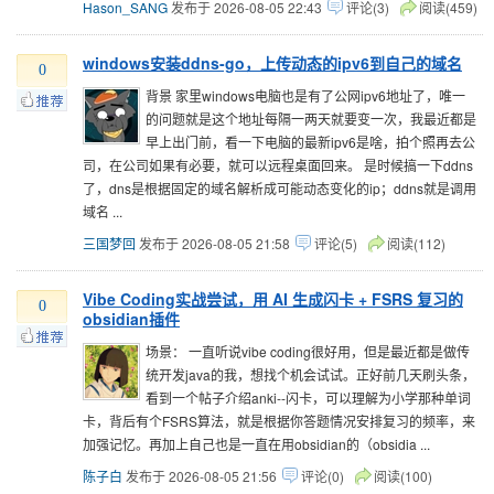
Hason_SANG
发布于 2026-08-05 22:43
评论(3)
阅读(459)
windows安装ddns-go，上传动态的ipv6到自己的域名
0
背景 家里windows电脑也是有了公网ipv6地址了，唯一
的问题就是这个地址每隔一两天就要变一次，我最近都是
早上出门前，看一下电脑的最新ipv6是啥，拍个照再去公
司，在公司如果有必要，就可以远程桌面回来。 是时候搞一下ddns
了，dns是根据固定的域名解析成可能动态变化的ip；ddns就是调用
域名 ...
三国梦回
发布于 2026-08-05 21:58
评论(5)
阅读(112)
Vibe Coding实战尝试，用 AI 生成闪卡 + FSRS 复习的
0
obsidian插件
场景： 一直听说vibe coding很好用，但是最近都是做传
统开发java的我，想找个机会试试。正好前几天刷头条，
看到一个帖子介绍anki--闪卡，可以理解为小学那种单词
卡，背后有个FSRS算法，就是根据你答题情况安排复习的频率，来
加强记忆。再加上自己也是一直在用obsidian的（obsidia ...
陈子白
发布于 2026-08-05 21:56
评论(0)
阅读(100)