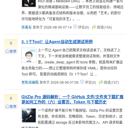
IRDI 治理 + MetaSkill DAG」，本质上就是在构建一套可
演化的熵减基础设施——让数字员工的技能组合、领域边
界、数据语义都具备显式结构和版本治理，从而把「艺术」的部分
尽可能地转化为「可复现的手艺」。 ...
张善友
发布于 2026-08-06 07:14
评论(0)
阅读(154)
3. 1个Tool！让Agent自动生成测试用例
0
上一节让 Agent 自己把需求文档读进来了。文档进了上
下文，下一步就该根据需求整理测试用例，并落到文件
里。create_deep_agent 的 tools 参数，就是用来扩展这
类业务能力的——想让它整理用例并保存成 YAML，提供对应的
Tool 即可。 配套的动画视频在《3. 1个Tool！让 ...
老陈说编程
发布于 2026-08-06 07:06
评论(0)
阅读(137)
GitZip Pro 源码解析：一个 GitHub 文件/文件夹下载扩展
0
是如何工作的（六）设置页、Token 与下载历史
一个成熟扩展不能只有下载按钮。GitZip Pro 的设置页里
有主题、命名规则、忽略规则、Token、历史和统计，这
些配置通过 storage 反过来影响页面注入、API 请求和最