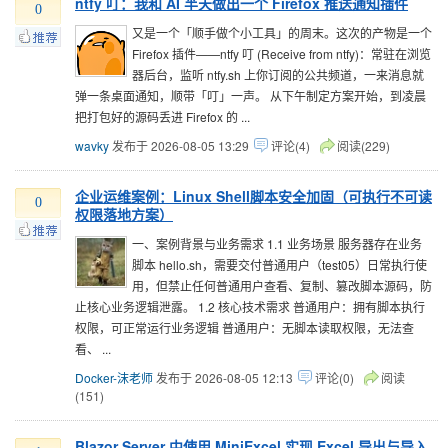
ntfy 叮：我和 AI 半天做出一个 Firefox 推送通知插件
0
又是一个「顺手做个小工具」的周末。这次的产物是一个
Firefox 插件——ntfy 叮 (Receive from ntfy)：常驻在浏览
器后台，监听 ntfy.sh 上你订阅的公共频道，一来消息就
弹一条桌面通知，顺带「叮」一声。 从下午制定方案开始，到凌晨
把打包好的源码丢进 Firefox 的 ...
wavky
发布于 2026-08-05 13:29
评论(4)
阅读(229)
企业运维案例：Linux Shell脚本安全加固（可执行不可读
0
权限落地方案）
一、案例背景与业务需求 1.1 业务场景 服务器存在业务
脚本 hello.sh，需要交付普通用户（test05）日常执行使
用，但禁止任何普通用户查看、复制、篡改脚本源码，防
止核心业务逻辑泄露。 1.2 核心技术需求 普通用户：拥有脚本执行
权限，可正常运行业务逻辑 普通用户：无脚本读取权限，无法查
看、 ...
Docker-沫老师
发布于 2026-08-05 12:13
评论(0)
阅读
(151)
Blazor Server 中使用 MiniExcel 实现 Excel 导出与导入