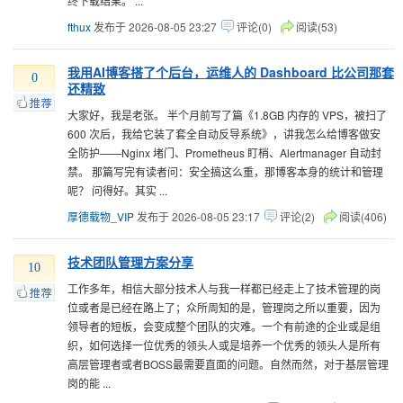
终下载结果。 ...
fthux
发布于 2026-08-05 23:27
评论(0)
阅读(53)
我用AI博客搭了个后台，运维人的 Dashboard 比公司那套
0
还精致
大家好，我是老张。 半个月前写了篇《1.8GB 内存的 VPS，被扫了
600 次后，我给它装了套全自动反导系统》，讲我怎么给博客做安
全防护——Nginx 堵门、Prometheus 盯梢、Alertmanager 自动封
禁。 那篇写完有读者问：安全搞这么重，那博客本身的统计和管理
呢？ 问得好。其实 ...
厚德载物_VIP
发布于 2026-08-05 23:17
评论(2)
阅读(406)
技术团队管理方案分享
10
工作多年，相信大部分技术人与我一样都已经走上了技术管理的岗
位或者是已经在路上了；众所周知的是，管理岗之所以重要，因为
领导者的短板，会变成整个团队的灾难。一个有前途的企业或是组
织，如何选择一位优秀的领头人或是培养一个优秀的领头人是所有
高层管理者或者BOSS最需要直面的问题。自然而然，对于基层管理
岗的能 ...