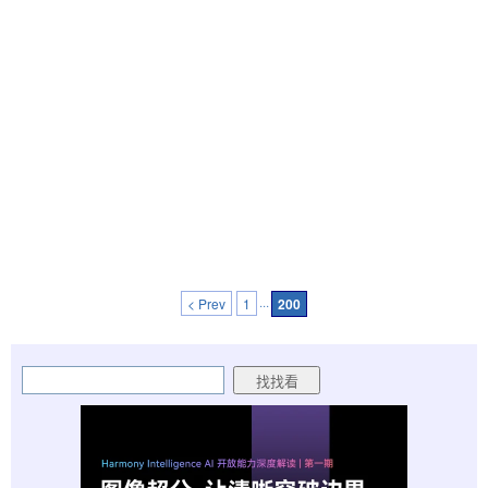
< Prev
1
···
200