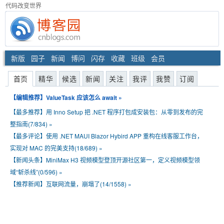
代码改变世界
新版
园子
新闻
博问
闪存
收藏
班级
会员
首页
精华
候选
新闻
关注
我评
我赞
订阅
【编辑推荐】
ValueTask 应该怎么 await
»
【最多推荐】
用 Inno Setup 把 .NET 程序打包成安装包：从零到发布的完
整指南(7/834)
»
【最多评论】
使用 .NET MAUI Blazor Hybird APP 重构在线客服工作台，
实现对 MAC 的完美支持(18/689)
»
【新闻头条】
MiniMax H3 视频模型登顶开源社区第一，定义视频模型领
域“斩杀线”(0/596)
»
【推荐新闻】
互联网流量，崩塌了(14/1558)
»