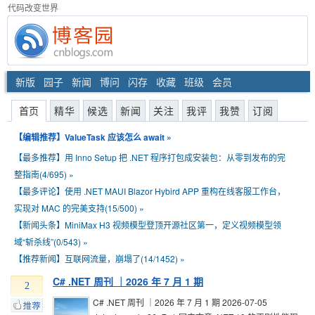
代码改变世界
新版
园子
新闻
博问
闪存
收藏
班级
会员
首页
精华
候选
新闻
关注
我评
我赞
订阅
【编辑推荐】
ValueTask 应该怎么 await
»
【最多推荐】
用 Inno Setup 把 .NET 程序打包成安装包：从零到发布的完
整指南(4/695)
»
【最多评论】
使用 .NET MAUI Blazor Hybird APP 重构在线客服工作台，
实现对 MAC 的完美支持(15/500)
»
【新闻头条】
MiniMax H3 视频模型登顶开源社区第一，定义视频模型领
域“斩杀线”(0/543)
»
【推荐新闻】
互联网流量，崩塌了(14/1452)
»
C# .NET 周刊 ｜2026 年 7 月 1 期
2
C# .NET 周刊 ｜2026 年 7 月 1 期 2026-07-05