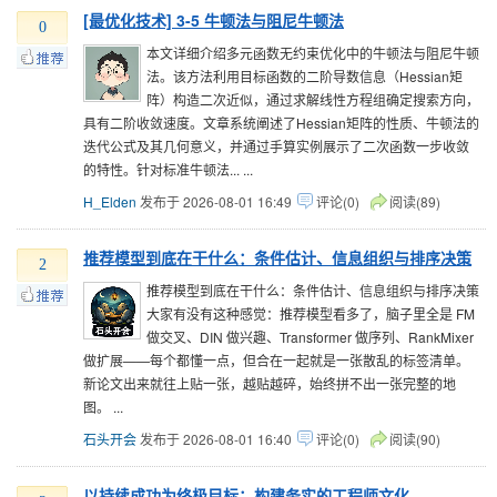
[最优化技术] 3-5 牛顿法与阻尼牛顿法
0
本文详细介绍多元函数无约束优化中的牛顿法与阻尼牛顿
法。该方法利用目标函数的二阶导数信息（Hessian矩
阵）构造二次近似，通过求解线性方程组确定搜索方向，
具有二阶收敛速度。文章系统阐述了Hessian矩阵的性质、牛顿法的
迭代公式及其几何意义，并通过手算实例展示了二次函数一步收敛
的特性。针对标准牛顿法... ...
H_Elden
发布于 2026-08-01 16:49
评论(0)
阅读(89)
推荐模型到底在干什么：条件估计、信息组织与排序决策
2
推荐模型到底在干什么：条件估计、信息组织与排序决策
大家有没有这种感觉：推荐模型看多了，脑子里全是 FM
做交叉、DIN 做兴趣、Transformer 做序列、RankMixer
做扩展——每个都懂一点，但合在一起就是一张散乱的标签清单。
新论文出来就往上贴一张，越贴越碎，始终拼不出一张完整的地
图。 ...
石头开会
发布于 2026-08-01 16:40
评论(0)
阅读(90)
以持续成功为终极目标：构建务实的工程师文化