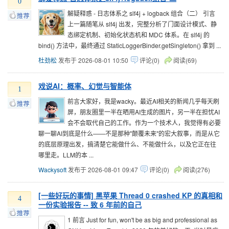
0
解疑释惑 - 日志体系之 slf4j + logback 组合（二） 引言
上一篇随笔从 slf4j 出发，完整分析了门面设计模式、静
态绑定机制、初始化状态机和 MDC 体系。在 slf4j 的
bind() 方法中，最终通过 StaticLoggerBinder.getSingleton() 拿到 ...
杜劲松
发布于 2026-08-01 10:50
评论(0)
阅读(69)
戏说AI：概率、幻觉与智能体
1
前言大家好，我是wacky。最近AI相关的新闻几乎每天刷
屏，朋友圈里一半在晒用AI生成的图片，另一半在担忧AI
会不会取代自己的工作。作为一个技术人，我觉得有必要
聊一聊AI到底是什么——不是那种"颠覆未来"的宏大叙事，而是从它
的底层原理出发，搞清楚它能做什么、不能做什么，以及它正在往
哪里走。LLM的本 ...
Wackysoft
发布于 2026-08-01 09:47
评论(0)
阅读(276)
[一些好玩的事情] 黑苹果 Thread 0 crashed KP 的真相和
4
一份实验报告 -- 致 6 年前的自己
1 前言 Just for fun, won't be as big and professional as