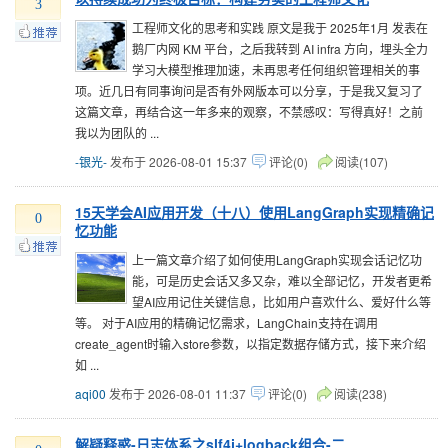
3
工程师文化的思考和实践 原文是我于 2025年1月 发表在
鹅厂内网 KM 平台，之后我转到 AI infra 方向，埋头全力
学习大模型推理加速，未再思考任何组织管理相关的事
项。近几日有同事询问是否有外网版本可以分享，于是我又复习了
这篇文章，再结合这一年多来的观察，不禁感叹：写得真好！之前
我以为团队的 ...
-银光-
发布于 2026-08-01 15:37
评论(0)
阅读(107)
15天学会AI应用开发（十八）使用LangGraph实现精确记
0
忆功能
​上一篇文章介绍了如何使用LangGraph实现会话记忆功
能，可是历史会话又多又杂，难以全部记忆，开发者更希
望AI应用记住关键信息，比如用户喜欢什么、爱好什么等
等。 对于AI应用的精确记忆需求，LangChain支持在调用
create_agent时输入store参数，以指定数据存储方式，接下来介绍
如 ...
aqi00
发布于 2026-08-01 11:37
评论(0)
阅读(238)
解疑释惑-日志体系之slf4j+logback组合-二