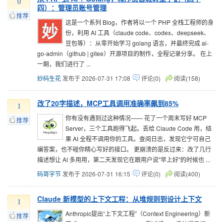
0
四）：管理员账号管理
这是一个系列 Blog，作者将以一个 PHP 全栈工程师的身
份，利用 AI 工具（claude code、codex、deepseek、
豆包等）：从零开始学习 golang 语言，并最终完成 ai-
go-admin（github | gitee）开源项目的制作，全程记录分享。 在上
一期，我们进行了 ...
妙码生花
发布于 2026-07-31 17:08
评论(0)
阅读(158)
改了20字描述，MCP工具调用准确率飙到85%
1
你有没有遇到过这种情况—— 花了一个周末写好 MCP
Server，三个工具跑得飞起。丢给 Claude Code 用，结
果 AI 全程不调用你的工具。查阅日志，发现它宁可自己
编答案，也不碰你精心写好的接口。 更崩溃的是反过来：改了几行
描述想让 AI 多用用，第二天发现它在跟用户说"早上好"的时候也 ...
码哥字节
发布于 2026-07-31 16:15
评论(0)
阅读(400)
Claude 新模型的上下文工程：从堆规则到设计上下文
1
Anthropic提出“上下文工程”（Context Engineering）新