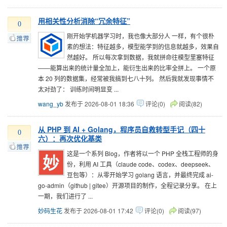
用相关性分析消除“冗余特征”
0
刚开始学机器学习时，我也像大部分人 一样，有个很朴
素的想法：特征越多，模型能学到的信息就越多，效果自
然越好。 所以每次拿到数据，我就拼命往模型里塞特征
——能算出来的统计量全加上，能衍生出来的比率全拼上。 一个原
本 20 列的数据集，经常被我搞到七八十列。 然后我就发现事情不
太对劲了： 训练时间明显变 ...
wang_yb
发布于 2026-08-01 18:36
评论(0)
阅读(82)
从 PHP 到 AI + Golang，程序员自救转型手记（四十
0
六）：再次优化基类
这是一个系列 Blog，作者将以一个 PHP 全栈工程师的身
份，利用 AI 工具（claude code、codex、deepseek、
豆包等）：从零开始学习 golang 语言，并最终完成 ai-
go-admin（github | gitee）开源项目的制作，全程记录分享。 在上
一期，我们进行了 ...
妙码生花
发布于 2026-08-01 17:42
评论(0)
阅读(97)