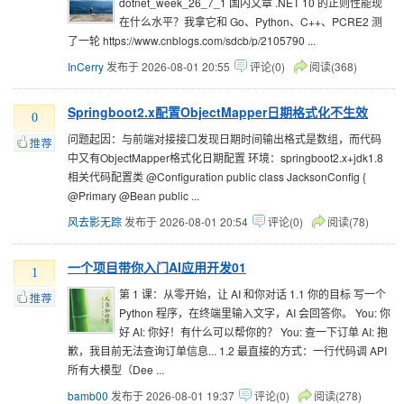
dotnet_week_26_7_1 国内文章 .NET 10 的正则性能现
在什么水平？我拿它和 Go、Python、C++、PCRE2 测
了一轮 https://www.cnblogs.com/sdcb/p/2105790 ...
InCerry
发布于 2026-08-01 20:55
评论(0)
阅读(368)
Springboot2.x配置ObjectMapper日期格式化不生效
0
问题起因：与前端对接接口发现日期时间输出格式是数组，而代码
中又有ObjectMapper格式化日期配置 环境：springboot2.x+jdk1.8
相关代码配置类 @Configuration public class JacksonConfig {
@Primary @Bean public ...
风去影无踪
发布于 2026-08-01 20:54
评论(0)
阅读(78)
一个项目带你入门AI应用开发01
1
第 1 课：从零开始，让 AI 和你对话 1.1 你的目标 写一个
Python 程序，在终端里输入文字，AI 会回答你。 You: 你
好 AI: 你好！有什么可以帮你的？ You: 查一下订单 AI: 抱
歉，我目前无法查询订单信息... 1.2 最直接的方式：一行代码调 API
所有大模型（Dee ...
bamb00
发布于 2026-08-01 19:37
评论(0)
阅读(278)