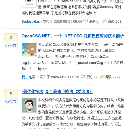
GNU. -- Linus Torvalds 2020 年的美好的一天. 当时是疫
情, 我正在悠哉悠哉地上着学校的网课(摸鱼bushi). 正好
当时我着迷黑苹果, 于是就打算在我家那台电脑上 ...
SudosuBash
发布于 2026-08-01 09:44
评论(0)
阅读(268)
OpenCSG.NET：一个 .NET CSG 几何建模库的技术剖析
2
项目源起 OpenCSG.NET 并非从零开始，而是一次"站在
前人肩膀上"的整合优化。它的技术血统可以追溯到
JavaScript 社区的一行经典代码： OpenJsCad
csg.js（JavaScript 原始实现） └── praeclarum/Csg（手工 C# 移
植） └── hypar- ...
我才是银古
发布于 2026-08-01 00:18
评论(2)
阅读(227)
[最优化技术] 3-4 最速下降法（梯度法）
0
本文详细介绍多元函数无约束优化中的最速下降法（又称
梯度法）。该方法以负梯度方向为搜索方向，结合一维搜
索确定最优步长逐步逼近极小值。文章系统阐述了其原
理、几何性质（锯齿形路径）与收敛特性，并通过二元二次凸函数
的手算实例与完整的C++代码实现，直观展示了算法流程。该方法