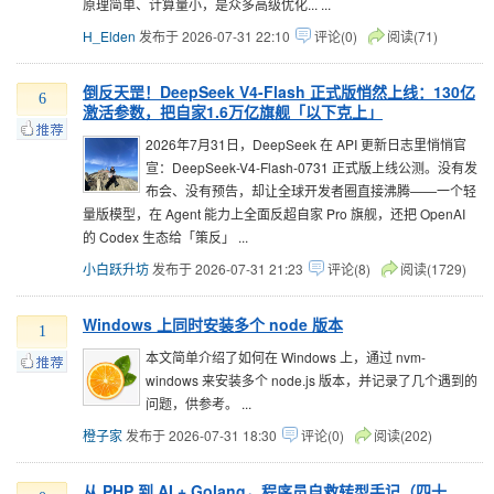
原理简单、计算量小，是众多高级优化... ...
H_Elden
发布于 2026-07-31 22:10
评论(0)
阅读(71)
倒反天罡！DeepSeek V4-Flash 正式版悄然上线：130亿
6
激活参数，把自家1.6万亿旗舰「以下克上」
2026年7月31日，DeepSeek 在 API 更新日志里悄悄官
宣：DeepSeek-V4-Flash-0731 正式版上线公测。没有发
布会、没有预告，却让全球开发者圈直接沸腾——一个轻
量版模型，在 Agent 能力上全面反超自家 Pro 旗舰，还把 OpenAI
的 Codex 生态给「策反」 ...
小白跃升坊
发布于 2026-07-31 21:23
评论(8)
阅读(1729)
Windows 上同时安装多个 node 版本
1
本文简单介绍了如何在 Windows 上，通过 nvm-
windows 来安装多个 node.js 版本，并记录了几个遇到的
问题，供参考。 ...
橙子家
发布于 2026-07-31 18:30
评论(0)
阅读(202)
从 PHP 到 AI + Golang，程序员自救转型手记（四十