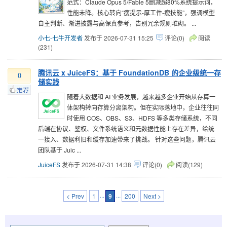
范式：Claude Opus 5/Fable 5删减超80%系统提示词，
性能未降。核心转向“瘦提示-厚工件-瘦技能”，强调模型
自主判断、渐进披露与高保真参考，告别冗余规则堆砌。 ...
小七-七牛开发者
发布于 2026-07-31 15:25
评论(0)
阅读
(231)
腾讯云 x JuiceFS：基于 FoundationDB 的企业级统一存
0
储实践
随着大数据和 AI 业务发展，越来越多企业开始从存算一
体架构转向存算分离架构。但在实际落地中，企业往往同
时使用 COS、OBS、S3、HDFS 等多类存储系统，不同
后端在协议、鉴权、文件系统语义和元数据性能上存在差异，给统
一接入、数据利旧和缓存加速带来了挑战。 针对这些问题，腾讯云
团队基于 Juic ...
JuiceFS
发布于 2026-07-31 14:38
评论(0)
阅读(129)
< Prev
1
···
9
···
200
Next >