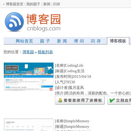
«
博客园首页
|
我的园子
|
新闻
|
闪存
网站首页
园 子
新 闻
博 问
闪 存
博客模板
您的位置：
博客园
»
模板列表
[名称]CodingLife
[标题]Coding生活
[发布时间]2015/04/18
[人气]79530
[设计者]孤月蓝风
[简介]简洁的布局，清新的配色。一个舒心
[名称]SimpleMemory
[标题]SimpleMemory