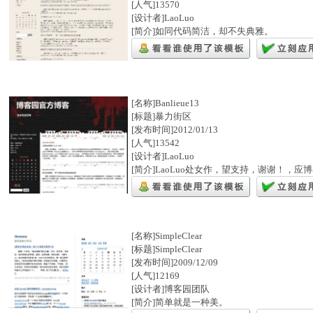
[人气]13570
[设计者]LaoLuo
[简介]如同代码简洁，却不失典雅。
[名称]Banlieue13
[标题]暴力街区
[发布时间]2012/01/13
[人气]13542
[设计者]LaoLuo
[简介]LaoLuo处女作，望支持，谢谢！，
[名称]SimpleClear
[标题]SimpleClear
[发布时间]2009/12/09
[人气]12169
[设计者]博客园团队
[简介]简单就是一种美。