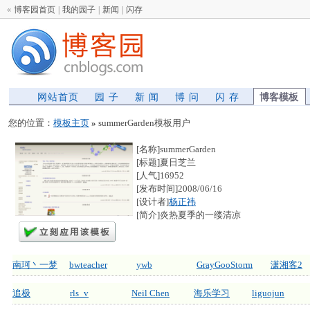
«
博客园首页
|
我的园子
|
新闻
|
闪存
网站首页
园 子
新 闻
博 问
闪 存
博客模板
您的位置：
模板主页
»
summerGarden模板用户
[名称]summerGarden
[标题]夏日芝兰
[人气]16952
[发布时间]2008/06/16
[设计者]
杨正祎
[简介]炎热夏季的一缕清凉
南珂丶一梦
bwteacher
ywb
GrayGooStorm
潇湘客2
追极
rls_v
Neil Chen
海乐学习
liguojun