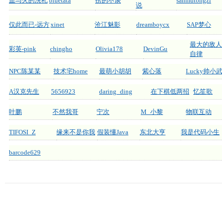
血与火的洗礼
bluetata
捞的不谈
sanmutongzi
说
仅此而已-远方
xinet
沧江魅影
dreamboycx
SAP梦心
最大的敌人
彩英-pink
chingho
Olivia178
DevinGu
自律
NPC陈某某
技术宅home
最萌小胡胡
紫心落
Lucky帅小
A汉克先生
5656923
daring_ding
在下棋低两招
忆笙歌
叶鹏
不然我哥
宁次
M_小黎
物联互动
TIFOSI_Z
缘来不是你我
假装懂Java
东北大亨
我是代码小生
barcode629