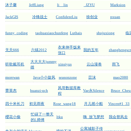
沐子馨
JeffLiang
li__lin
_JZYU
Marksion
JackGIS
冷锋战士
ConfidentLiu
徐创业
pxuan
funny_coding
taohuaxiaochunfeng
Luthais
shujuxiong
临
衣来伸手饭来
无天666
六镇2012
我的五年
zhanghengsc
张口
大大大大jummy
听歌戴耳机
xinsiyus
云山漫卷
雨飞
雄
morewan
Java小小旋风
seasonzone
苡沫
mao2080
风哥数据库教
曹英杰
huanzi-qch
Vae永Silence
Bruce_Cheu
程
四十米长刀
初见雨夜
Rose_wang18
月儿摇小船
Vincen#1_33
忙碌了一整天
櫻花小偷
ltku
嗨_放飞梦想
我会替风去
的L师傅
公寓城影子传