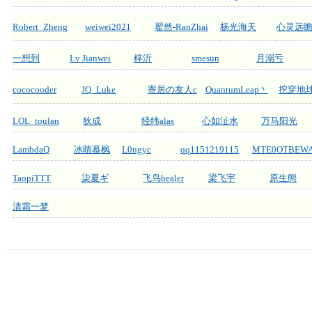
Robert_Zheng
weiwei2021
翟然-RanZhai
杨光海天
心灵远
一想到
Lv Jianwei
梓沂
smesun
月溺亏
cococooder
JQ_Luke
寄居の友人c
QuantumLeap丶
挖穿地球
LOL_toulan
狄成
经纬alas
心如沚水
万马阳光
LambdaQ
冰睛慕枫
L0ngyc
qq1151219115
MTE0OTBEWA
TaopiTTT
柒夏ギ
飞鸟healer
梁飞宇
原生態
清霜一梦