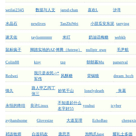
weilai2345
数据与人文
jarod-chan
喜欢L
汐寻
水晶石
newlives
TanZhiWei
小甜瓜安东泥
tarrying
谢天佑
taylorrrrrrrrrr
米叮
奶油话梅糖
webkb
鼠标疯子
脚踏实地的AZ
傅腾（futeng）
nullptr_qwq
毛尹航
Colin88
kisy
tzq
朝朝暮Mu
parserval
我只是农民->*
Redwei
风酥糖
背锅狼
dream_bccb
军伟
路人甲乙丙丁
慎久
妙笔千山
lonelydeath
_朱葛
张三
不知道起什么
永恒的终结
良许Linux
youhui
icyber
名字好55
zyjhandsome
Glovesize
大道至理
EchoBao
chengxi
祁连牧师
白首码农
唐思齐
泡鸭爪fang
耀礼士多德