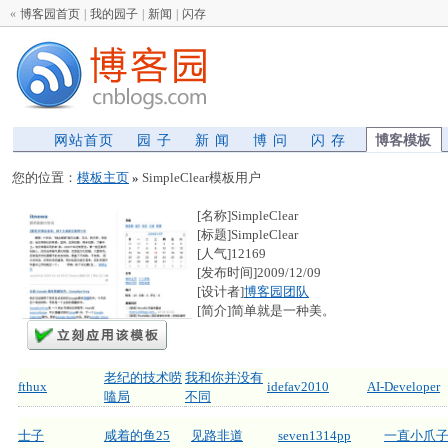
«
博客园首页
|
我的园子
|
新闻
|
闪存
网站首页
园 子
新 闻
博 问
闪 存
博客模板
您的位置：
模板主页
»
SimpleClear模板用户
[名称]SimpleClear
[标题]SimpleClear
[人气]12169
[发布时间]2009/12/09
[设计者]
博客园团队
[简介]简单就是一种美。
老纪的技术唠
我和你并没有
fthux
idefav2010
AI-Developer
嗑局
不同
士子
咸着的鱼25
见路非道
seven1314pp
一直小爪