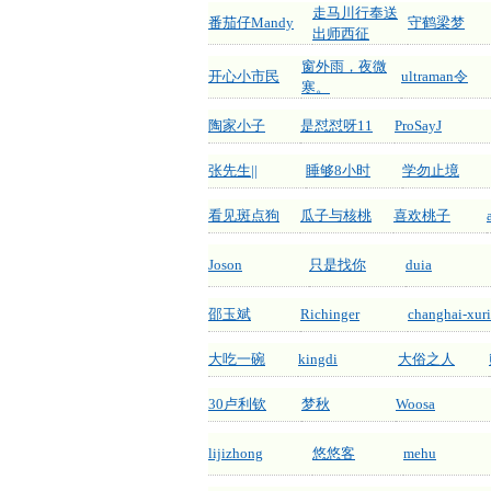
走马川行奉送
番茄仔Mandy
守鹤梁梦
出师西征
窗外雨，夜微
开心小市民
ultraman令
寒。
陶家小子
是怼怼呀11
ProSayJ
张先生||
睡够8小时
学勿止境
看见斑点狗
瓜子与核桃
喜欢桃子
Joson
只是找你
duia
邵玉斌
Richinger
changhai-xuri
大吃一碗
kingdi
大俗之人
30卢利钦
梦秋
Woosa
lijizhong
悠悠客
mehu