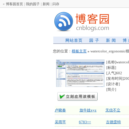
«
博客园首页
|
我的园子
|
新闻
|
闪存
网站首页
园 子
新 闻
博
您的位置：
模板主页
»
watercolor_ergonom
[名称]watercol
[标题]
[人气]602
[发布时间]2007
[设计者]
[简介]
卢晓春
放牛娃xyz
无信不立
吴雨芊
6783++
古德歪特