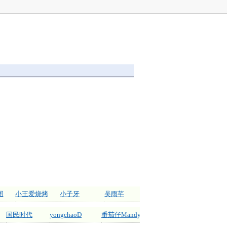
图
小王爱烧烤
小子牙
吴雨芊
国民时代
yongchaoD
番茄仔Mandy