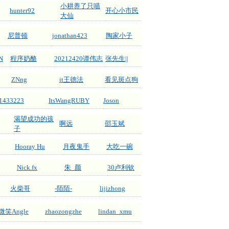
小耕养了只喵
hunter92
开心小市民
大仙
尼普顿
jonathan423
陶家小子
N
程序奶酪
20212420谭伟志
张先生||
ZNng
it王德法
看见斑点狗
1433223
ItsWangRUBY
Joson
渴望成功的孩
啊远
邵玉斌
子
Hooray Hu
月夜鬼手
大吃一碗
Nick.fx
朱_颜
30卢利钦
火柴哥
-陌陌-
lijizhong
微笑Angle
zhaozongzhe
lindan_xmu