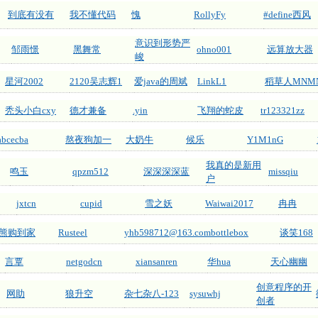
到底有没有
我不懂代码
愧
RollyFy
#define西风
意识到形势严
邹雨憬
黑舞常
ohno001
远算放大器
峻
星河2002
2120吴志辉1
爱java的周斌
LinkL1
稻草人MNM
秃头小白cxy
德才兼备
.yin
飞翔的蛇皮
tr123321zz
abcecba
熬夜狗加一
大奶牛
候乐
Y1M1nG
我真的是新用
鸣玉
qpzm512
深深深深蓝
missqiu
户
jxtcn
cupid
雪之妖
Waiwai2017
冉冉
熊购到家
Rusteel
yhb598712@163.com
bottlebox
谈笑168
言覃
netgodcn
xiansanren
华hua
天心幽幽
创意程序的开
网助
狼升空
杂七杂八-123
sysuwhj
创者