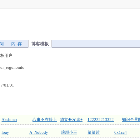
 问
闪 存
博客模板
ic模板用户
or_ergonomic
/01/01
Aksiomo
心事不在脸上
独立开发者+
122222213322
知识全景
loay
A_Nobody
琅琊小王
菜菜茜
0x1cc4