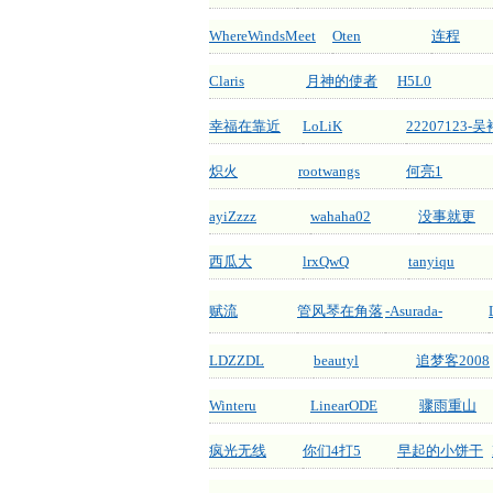
WhereWindsMeet
Oten
连程
Claris
月神的使者
H5L0
幸福在靠近
LoLiK
22207123-
炽火
rootwangs
何亮1
ayiZzzz
wahaha02
没事就更
西瓜大
lrxQwQ
tanyiqu
赋流
管风琴在角落
-Asurada-
LDZZDL
beautyl
追梦客2008
Winteru
LinearODE
骤雨重山
疯光无线
你们4打5
早起的小饼干