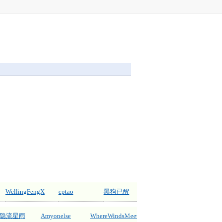
WellingFengX
cptao
黑狗已醒
隐流星雨
Amyonelse
WhereWindsMeet