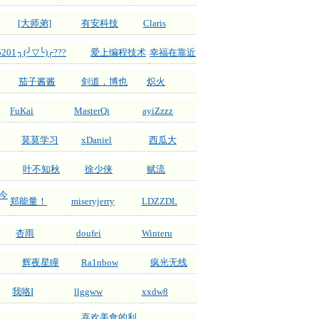
[大师弟]
有安科技
Claris
5201
╮(╯▽╰)╭???
爱上编程技术
幸福在靠近
茄子酱酱
剑道，博也
炽火
FuKai
MasterQi
ayiZzzz
莫莫学习
xDaniel
西瓜大
叶不知秋
徐少侠
赋流
今
郑能量！
miseryjerry
LDZZDL
杏雨
doufei
Winteru
辉夜星瞳
Ra1nbow
疯光无线
我咯I
llggww
xxdw8
喜欢美食的利