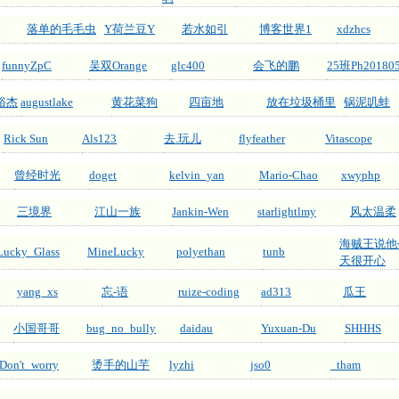
落单的毛毛虫
Y荷兰豆Y
若水如引
博客世界1
xdzhcs
funnyZpC
吴双Orange
glc400
会飞的鹏
25班Ph20180
吴裕杰
augustlake
黄花菜狗
四亩地
放在垃圾桶里
锅泥叽蛙
Rick Sun
Als123
去.玩儿
flyfeather
Vitascope
曾经时光
doget
kelvin_yan
Mario-Chao
xwyphp
三境界
江山一族
Jankin-Wen
starlightlmy
风太温柔
海贼王说他
Lucky_Glass
MineLucky
polyethan
tunb
天很开心
yang_xs
忘-语
ruize-coding
ad313
瓜王
小国哥哥
bug_no_bully
daidau
Yuxuan-Du
SHHHS
Don't_worry
烫手的山芋
lyzhi
jso0
_tham