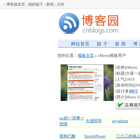
«
博客园首页
|
我的园子
|
新闻
|
闪存
网站首页
园 子
新 闻
博
您的位置：
模板主页
»
iMetro模板用户
[名称]iMetro
[标题]大家
[人气]1818
[发布时间]2012
[设计者]
崎仔
[简介]Met
wc的一些事一
大强同学
qiyadeng
些情
黑狗已醒
SovietPower
三六三的病