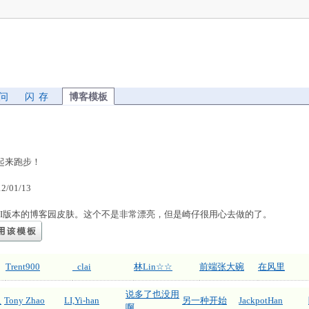
 问
闪 存
博客模板
一起来跑步！
/01/13
ro UI版本的博客园皮肤。这个不是非常漂亮，但是崎仔很用心去做的了。
Trent900
_clai
林Lin☆☆
前端张大碗
在风里
说多了也没用
人
Tony Zhao
LI,Yi-han
另一种开始
JackpotHan
啊