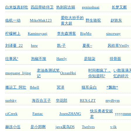
白米饭真好吃
四品带砖侍卫
热则宛古丽
geniushuai
长梦又断
爱吃大抄手的
临机一动
MikeMak123
野生骆驼
赵轶东
黄大超
柠檬树上
Kaminoyagi
李先森博客
BigMo
sinceway
刘译蔓_22
hnw
凯-子
夏夜~
风铃草Vntlly
往事风°
泡椒不辣
Harely
是陆柒
排骨面
老油条测试笔
时间都疯了，
い散落满
muguang_lijing
OceanHoi
记
你知道吗?
忆的碎片
搬运工_阿壮
fbhell
冥泽
猫耳朵白
*飘散*
surfsky
海百合王子
华花郎
REX-LZT
mydbym
快乐勇者安妮
ciCreek
Fantac
JosenZHANG
yyyymm
君
赫连小伍
是小郑啊
java菜鸟DS
Twelves
v-lk