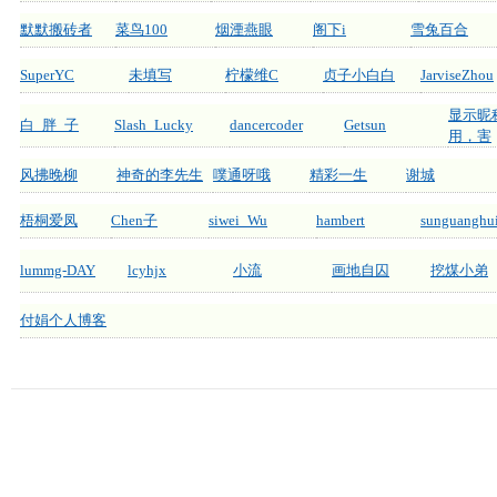
默默搬砖者
菜鸟100
烟湮燕眼
阁下i
雪兔百合
SuperYC
未填写
柠檬维C
贞子小白白
JarviseZhou
显示昵
白_胖_子
Slash_Lucky
dancercoder
Getsun
用，害
风拂晚柳
神奇的李先生
噗通呀哦
精彩一生
谢城
梧桐爱凤
Chen子
siwei_Wu
hambert
sunguanghu
lummg-DAY
lcyhjx
小流
画地自囚
挖煤小弟
付娟个人博客