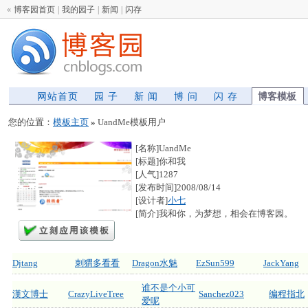
«
博客园首页
|
我的园子
|
新闻
|
闪存
网站首页
园 子
新 闻
博 问
闪 存
博客模板
您的位置：
模板主页
»
UandMe模板用户
[名称]UandMe
[标题]你和我
[人气]1287
[发布时间]2008/08/14
[设计者]
小七
[简介]我和你，为梦想，相会在博客园。
Djtang
刺猬多看看
Dragon水魅
EzSun599
JackYang
谁不是个小可
漢文博士
CrazyLiveTree
Sanchez023
编程指北
爱呢