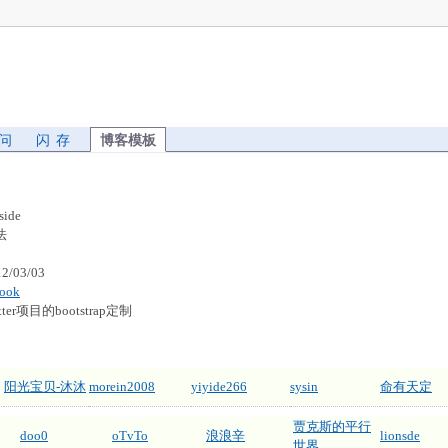
 问
闪 存
博客模板
side
法
/03/03
rook
ter项目的bootstrap定制
阳光宝贝-沐沐
morein2008
yiyide266
sysin
命有天定
贾克斯的平行
doo0
oTvTo
浪浪辛
lionsde
世界