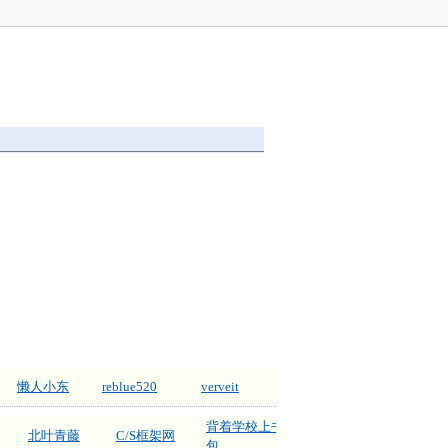
懒人小东
reblue520
verveit
背着学校上书
北叶青藤
C/S框架网
包