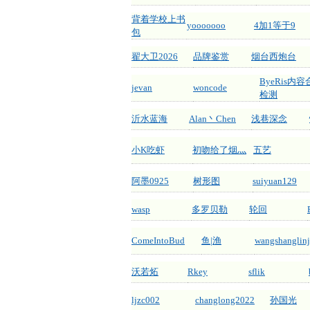
背着学校上书
yooooooo
4加1等于9
包
翟大卫2026
品牌鉴赏
烟台西炮台
ByeRis内
jevan
woncode
检测
沂水蓝海
Alan丶Chen
浅巷深念
小K吃虾
初吻给了烟灬
五艺
阿墨0925
树形图
suiyuan129
wasp
多罗贝勒
轮回
ComeIntoBud
鱼|渔
wangshanglin
沃若炻
Rkey
sflik
ljzc002
changlong2022
孙国光