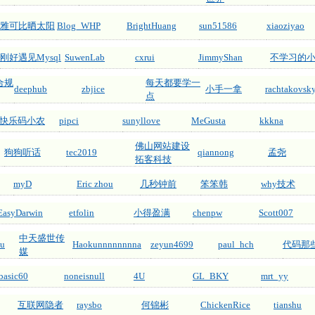
雅可比晒太阳
Blog_WHP
BrightHuang
sun51586
xiaoziyao
刚好遇见Mysql
SuwenLab
cxrui
JimmyShan
不学习的
容合规
每天都要学一
deephub
zbjice
小手一拿
rachtakovsk
点
快乐码小农
pipci
sunyllove
MeGusta
kkkna
佛山网站建设
狗狗听话
tec2019
qiannong
孟尧
拓客科技
myD
Eric zhou
几秒钟前
笨笨韩
why技术
EasyDarwin
etfolin
小得盈满
chenpw
Scott007
中天盛世传
ju
Haokunnnnnnnna
zeyun4699
paul_hch
代码那
媒
basic60
noneisnull
4U
GL_BKY
mrt_yy
互联网隐者
raysbo
何锦彬
ChickenRice
tianshu