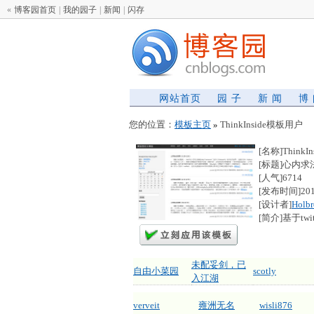
«
博客园首页
|
我的园子
|
新闻
|
闪存
网站首页
园 子
新 闻
博
您的位置：
模板主页
»
ThinkInside模板用户
[名称]ThinkIn
[标题]心内求
[人气]6714
[发布时间]2012
[设计者]
Holb
[简介]基于twit
未配妥剑，已
自由小菜园
scotly
入江湖
verveit
雍洲无名
wisli876