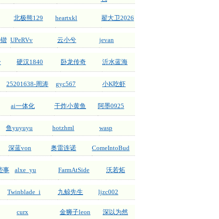
北极熊129
heartxkl
翟大卫2026
小锴
UPeRVv
云小兮
jevan
y
硬汉1840
卧龙传奇
沂水蓝海
25201638-周涛
gyc567
小K吃虾
ai一体化
干炸小黄鱼
阿墨0925
鱼yuyuyu
hotzhml
wasp
深蓝von
奥雷连诺
ComeIntoBud
些事
alxe_yu
FarmAtSide
沃若炻
Twinblade_i
九鲸先生
ljzc002
curx
金狮子leon
深以为然