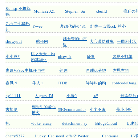
&emsp;不将就
Monica2021
Stephen_Su
xbuild
疯狂の
鸭
九五二七乌托
Y-wee
梦想代码-0431
红炉一点雪cck
衿心
邦
魏无羡的小古
showyoui
站长网
大心眼幼稚鬼
一周困七天
板
桃之夭夭，灼
小小豆*
nicey_k
瑷青
残夏不打单
灼其华~~
恵薅VPS云主机
任与生
翎刿
再睡亿分钟
左思右想
春风ヾ
牛人丶
ITDB
哞哞叫的狗
coldcodeDong
ny11111
Sugars_DJ
小康0
๑¹¹
删库然后
刘先生的爱心
古加纳
司令commander
小尚不浪
是小小呀
博客
扽
~Joke_crazy
detachment_sy
BridgeCloud
ᅟᅠ桃
cherry5277
Lucky_Cat_need_offer
ZiWeiter
Centauria
LV