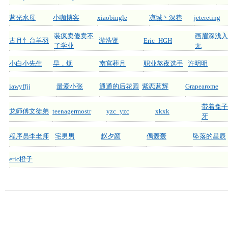
蓝光水母
小咖博客
xiaobingle
凉城丶深巷
jetereting
装疯卖傻卖不
画眉深浅入
古月忄台羊羽
游浩贤
Eric_HGH
了学业
无
小白小先生
早，烟
南宫葬月
职业熬夜选手
许明明
iawyffjj
最爱小张
通通的后花园
紫恋蓝辉
Grapearome
带着兔子
龙师傅文徒弟
teenagermostr
yzc_yzc
xkxk
牙
程序员李老师
宅男男
赵夕颜
偶轰轰
坠落的星辰
eric橙子