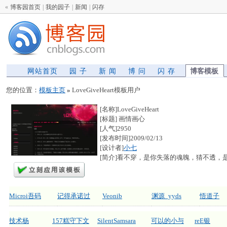
«
博客园首页
|
我的园子
|
新闻
|
闪存
网站首页
园 子
新 闻
博 问
闪 存
博客模板
您的位置：
模板主页
»
LoveGiveHeart模板用户
[名称]LoveGiveHeart
[标题] 画情画心
[人气]2950
[发布时间]2009/02/13
[设计者]
小七
[简介]看不穿，是你失落的魂魄，猜不透
Microi吾码
记得承诺过
Veonib
渊源_yyds
悟道子
技术杨
157糕守下文
SilentSamsara
可以的小与
reE银