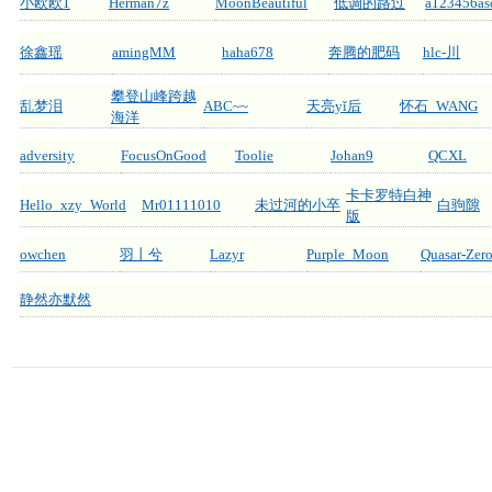
小欧欧1
Herman7z
MoonBeautiful
低调的路过
a123456as
徐鑫瑶
amingMM
haha678
奔腾的肥码
hlc-川
攀登山峰跨越
乱梦泪
ABC~~
天亮yǐ后
怀石_WANG
海洋
adversity
FocusOnGood
Toolie
Johan9
QCXL
卡卡罗特白神
Hello_xzy_World
Mr01111010
未过河的小卒
白驹隙
版
owchen
羽丨兮
Lazyr
Purple_Moon
Quasar-Zer
静然亦默然