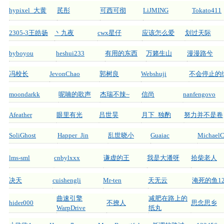
hypixel_大黄
芪彤
可西可彻
LiJMING
Tokato411
2305-3王皓扬
丶九夜
cwx星仔
应该怎么爱
划过天际
byboyou
heshui233
有用的东西
万籁生山
漫漫路兮
冯校长
JevonChao
郭树良
Webshuji
不会停止的
moondarkk
呢喃的歌声
杰瑞不辣~
信尚
nanfengovo
Afeather
眼里有光
吕世昊
月下_独酌
努力并不是卷
SoliGhost
Happer_Jin
乱世晓小
Guaiac
Michael
lms-sml
cnbylxxx
谦虚的王
我是大潘呀
拾柴老人
决天
cuishengli
Mr-ten
天无云
淹死的鱼1
曲速引擎
减肥在路上的
hider000
不撩人
思念思乡
WarpDrive
纸丸