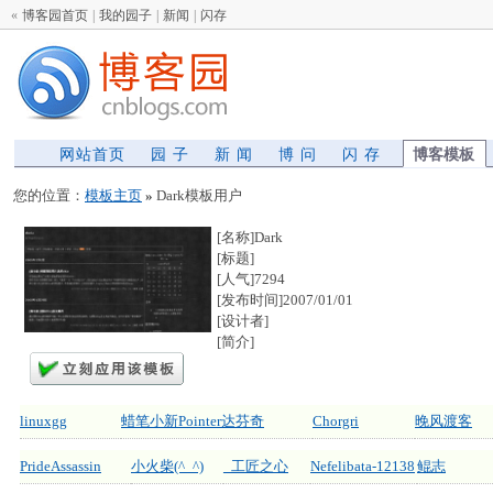
«
博客园首页
|
我的园子
|
新闻
|
闪存
网站首页
园 子
新 闻
博 问
闪 存
博客模板
您的位置：
模板主页
»
Dark模板用户
[名称]Dark
[标题]
[人气]7294
[发布时间]2007/01/01
[设计者]
[简介]
linuxgg
蜡笔小新Pointer
达芬奇
Chorgri
晚风渡客
PrideAssassin
小火柴(^_^)
_工匠之心
Nefelibata-12138
鲲志